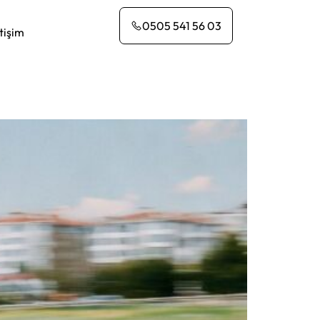
0505 541 56 03
etişim