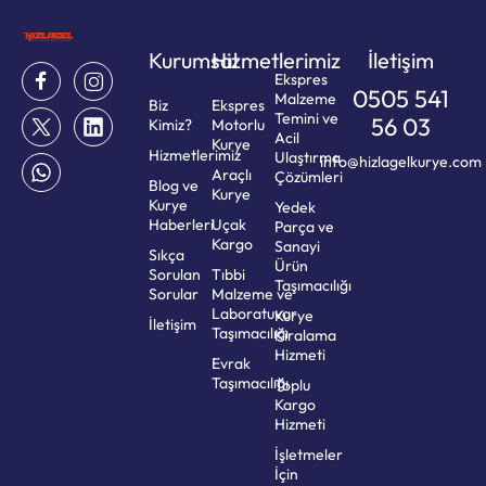
Kurumsal
Hizmetlerimiz
İletişim
Ekspres
0505 541
Malzeme
Biz
Ekspres
Temini ve
56 03
Kimiz?
Motorlu
Acil
Kurye
Hizmetlerimiz
Ulaştırma
info@hizlagelkurye.com
Araçlı
Çözümleri
Blog ve
Kurye
Kurye
Yedek
Haberleri
Uçak
Parça ve
Kargo
Sanayi
Sıkça
Ürün
Sorulan
Tıbbi
Taşımacılığı
Sorular
Malzeme ve
Laboratuvar
Kurye
İletişim
Taşımacılığı
Kiralama
Hizmeti
Evrak
Taşımacılığı
Toplu
Kargo
Hizmeti
İşletmeler
İçin