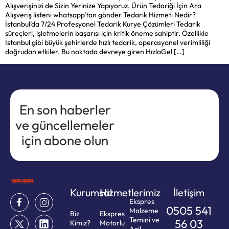
Alışverişinizi de Sizin Yerinize Yapıyoruz. Ürün Tedariği İçin Ara
Alışveriş listeni whatsapp’tan gönder Tedarik Hizmeti Nedir?
İstanbul’da 7/24 Profesyonel Tedarik Kurye Çözümleri Tedarik
süreçleri, işletmelerin başarısı için kritik öneme sahiptir. Özellikle
İstanbul gibi büyük şehirlerde hızlı tedarik, operasyonel verimliliği
doğrudan etkiler. Bu noktada devreye giren HızlaGel […]
En son haberler
ve güncellemeler
için abone olun
Kurumsal
Hizmetlerimiz
İletişim
Ekspres
0505 541
Malzeme
Biz
Ekspres
Temini ve
56 03
Kimiz?
Motorlu
Acil