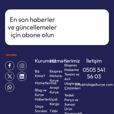
En son haberler
ve güncellemeler
için abone olun
Kurumsal
Hizmetlerimiz
İletişim
Ekspres
0505 541
Malzeme
Biz
Ekspres
Temini ve
56 03
Kimiz?
Motorlu
Acil
Kurye
Hizmetlerimiz
Ulaştırma
info@hizlagelkurye.com
Araçlı
Çözümleri
Blog ve
Kurye
Kurye
Yedek
Haberleri
Uçak
Parça ve
Kargo
Sanayi
Sıkça
Ürün
Sorulan
Tıbbi
Taşımacılığı