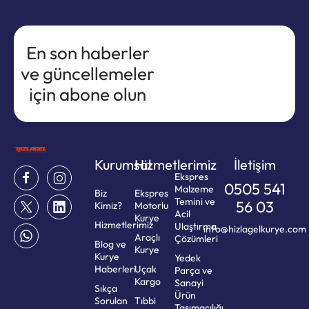
En son haberler
ve güncellemeler
için abone olun
Kurumsal
Hizmetlerimiz
İletişim
Ekspres
0505 541
Malzeme
Biz
Ekspres
Temini ve
56 03
Kimiz?
Motorlu
Acil
Kurye
Hizmetlerimiz
Ulaştırma
info@hizlagelkurye.com
Araçlı
Çözümleri
Blog ve
Kurye
Kurye
Yedek
Haberleri
Uçak
Parça ve
Kargo
Sanayi
Sıkça
Ürün
Sorulan
Tıbbi
Taşımacılığı