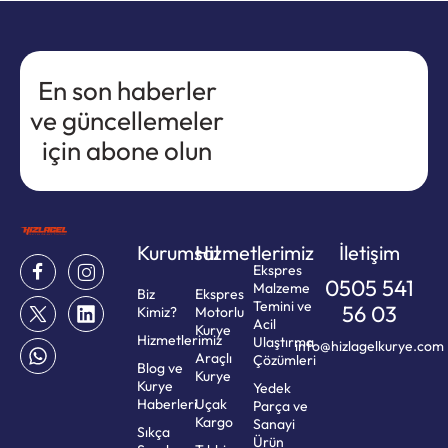
En son haberler
ve güncellemeler
için abone olun
Kurumsal
Hizmetlerimiz
İletişim
Ekspres
0505 541
Malzeme
Biz
Ekspres
Temini ve
56 03
Kimiz?
Motorlu
Acil
Kurye
Hizmetlerimiz
Ulaştırma
info@hizlagelkurye.com
Araçlı
Çözümleri
Blog ve
Kurye
Kurye
Yedek
Haberleri
Uçak
Parça ve
Kargo
Sanayi
Sıkça
Ürün