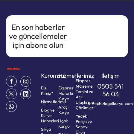
En son haberler
ve güncellemeler
için abone olun
Kurumsal
Hizmetlerimiz
İletişim
Ekspres
0505 541
Malzeme
Biz
Ekspres
Temini ve
56 03
Kimiz?
Motorlu
Acil
Kurye
Hizmetlerimiz
Ulaştırma
info@hizlagelkurye.com
Araçlı
Çözümleri
Blog ve
Kurye
Kurye
Yedek
Haberleri
Uçak
Parça ve
Kargo
Sanayi
Sıkça
Ürün