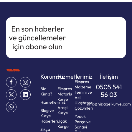
En son haberler
ve güncellemeler
için abone olun
Kurumsal
Hizmetlerimiz
İletişim
Ekspres
0505 541
Malzeme
Biz
Ekspres
Temini ve
56 03
Kimiz?
Motorlu
Acil
Kurye
Hizmetlerimiz
Ulaştırma
info@hizlagelkurye.com
Araçlı
Çözümleri
Blog ve
Kurye
Kurye
Yedek
Haberleri
Uçak
Parça ve
Kargo
Sanayi
Sıkça